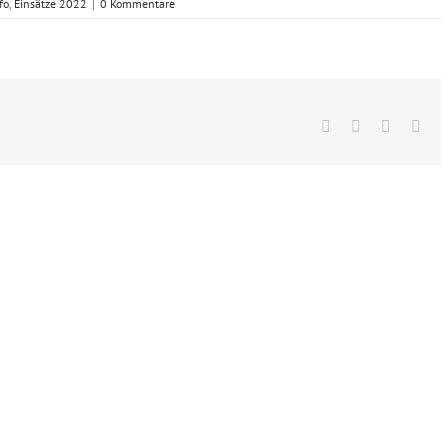
fo
,
Einsätze 2022
|
0 Kommentare
Facebook
X
Vk
E-
Mai