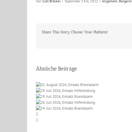
Von
Cort Bröcker
|
September 23rd, 2022
|
Allgemein
,
Bürgerin
Share This Story, Choose Your Platform!
Ähnliche Beiträge
t 2026, Einsatz
li 2026, Einsatz
einalarm
li 2026, Einsatz
lfeleistung
li 2026, Einsatz
randalarm
li 2026, Einsatz
lfeleistung
randalarm