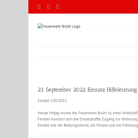
Zum
Facebook
X
YouTube
Inhalt
springen
Zeige
grösseres
23. September 2022, Einsatz Hilfeleistung
Bild
Einsatz 120/2022
Heute Mittag wurde die Feuerwehr Brühl zu einer Nottüröff
Fenster konnten sich die Einsatzkräfte Zugang zur Wohnung 
Einsatz war der Rettungsdienst, die Polizei und ein Fahrzeu