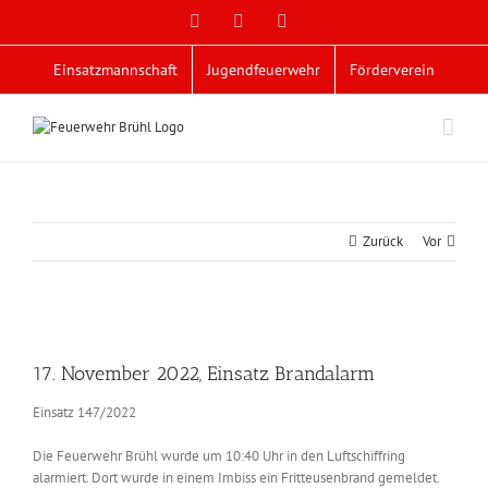
Zum
Facebook
X
YouTube
Inhalt
springen
Einsatzmannschaft
Jugendfeuerwehr
Förderverein
Zurück
Vor
Zeige
grösseres
17. November 2022, Einsatz Brandalarm
Bild
Einsatz 147/2022
Die Feuerwehr Brühl wurde um 10:40 Uhr in den Luftschiffring
alarmiert. Dort wurde in einem Imbiss ein Fritteusenbrand gemeldet.