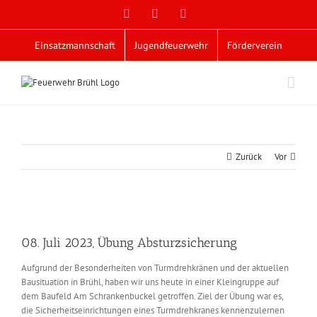
Zum
Facebook
X
YouTube
Inhalt
springen
Einsatzmannschaft
Jugendfeuerwehr
Förderverein
Zurück
Vor
Zeige
grösseres
08. Juli 2023, Übung Absturzsicherung
Bild
Aufgrund der Besonderheiten von Turmdrehkränen und der aktuellen
Bausituation in Brühl, haben wir uns heute in einer Kleingruppe auf
dem Baufeld Am Schrankenbuckel getroffen. Ziel der Übung war es,
die Sicherheitseinrichtungen eines Turmdrehkranes kennenzulernen