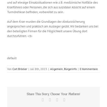
und auf etwaige Einsatzsituationen wie z.B. medizinische Notfälle des
Kranführers oder Personen, die sich aus suizidaler Absicht auf einem
Turmdrehkran befinden, vorbereitet zu sein.
Auf dem Kran wurden die Grundlagen der Absturzsicherung
angesprochen und praktisch am Ausleger geübt. Wir bedanken uns bei
den beteiligten Firmen für die Möglichkeit unsere Übung dort
durchzuführen. -cb-
default
Von
Cort Bröcker
|
Juli 8th, 2023
|
Allgemein
,
Bürgerinfo
|
0 Kommentare
Share This Story, Choose Your Platform!
Facebook
X
Vk
E-
Mail