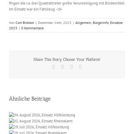
fingen die ca. drei Quadratmeter große Verunreinigung mit Bindemittel.
Im Einsatz war ein Fahrzeug. -cb-
Von
Cort Bröcker
|
Dezember 14th, 2023
|
Allgemein
,
Bürgerinfo
,
Einsätze
2023
|
0 Kommentare
Share This Story, Choose Your Platform!
Facebook
X
Vk
E-
Mail
Ähnliche Beiträge