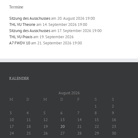
Termine
Sitzung des Ausschusses
am 20. August 2026 19:00
THL VU Theorie
am 14. September 2026 19:00
Sitzung des Ausschusses
am 17. September 2026 19:00
THL VU Praxis
am 19. September 2026
A7 FWDV 10
am 21. September 2026 19:00
KALENDER
August 2026
M
D
M
D
F
S
S
1
2
3
4
5
6
7
8
9
10
11
12
13
14
15
16
17
18
19
20
21
22
23
24
25
26
27
28
29
30