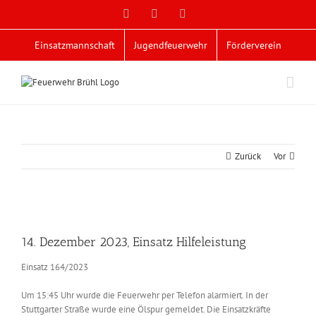
Zum
Facebook
X
YouTube
Inhalt
springen
Einsatzmannschaft
Jugendfeuerwehr
Förderverein
Zurück
Vor
Zeige
grösseres
14. Dezember 2023, Einsatz Hilfeleistung
Bild
Einsatz 164/2023
Um 15:45 Uhr wurde die Feuerwehr per Telefon alarmiert. In der
Stuttgarter Straße wurde eine Ölspur gemeldet. Die Einsatzkräfte