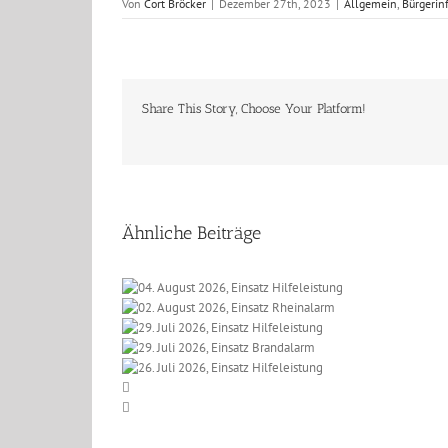
Von
Cort Bröcker
|
Dezember 27th, 2023
|
Allgemein
,
Bürgerin
Share This Story, Choose Your Platform!
Ähnliche Beiträge
 2026, Einsatz
t 2026, Einsatz
eleistung
li 2026, Einsatz
einalarm
li 2026, Einsatz
lfeleistung
li 2026, Einsatz
randalarm
lfeleistung