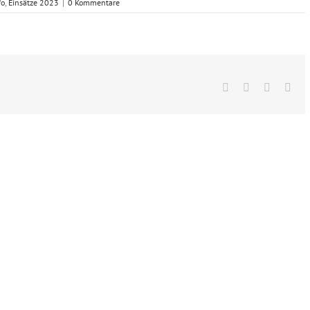
fo
,
Einsätze 2023
|
0 Kommentare
Facebook
X
Vk
E-
Mai