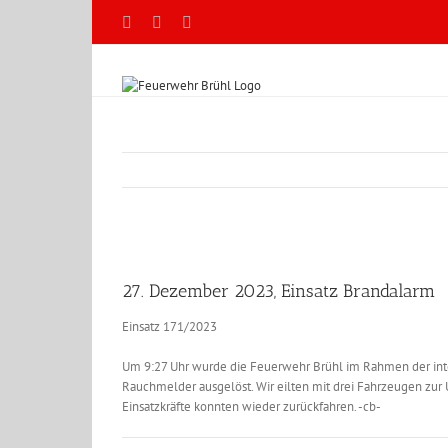
Zum
Facebook
X
YouTube
Inhalt
springen
Zeige
grösseres
27. Dezember 2023, Einsatz Brandalarm
Bild
Einsatz 171/2023
Um 9:27 Uhr wurde die Feuerwehr Brühl im Rahmen der inte
Rauchmelder ausgelöst. Wir eilten mit drei Fahrzeugen zur
Einsatzkräfte konnten wieder zurückfahren. -cb-