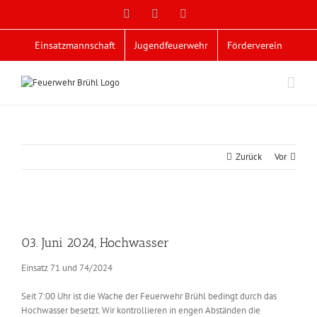
Zum
Facebook
X
YouTube
Inhalt
springen
Einsatzmannschaft
Jugendfeuerwehr
Förderverein
Zurück
Vor
Zeige
grösseres
03. Juni 2024, Hochwasser
Bild
Einsatz 71 und 74/2024
Seit 7:00 Uhr ist die Wache der Feuerwehr Brühl bedingt durch das
Hochwasser besetzt. Wir kontrollieren in engen Abständen die