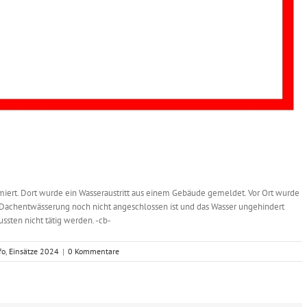
miert. Dort wurde ein Wasseraustritt aus einem Gebäude gemeldet. Vor Ort wurde
e Dachentwässerung noch nicht angeschlossen ist und das Wasser ungehindert
ussten nicht tätig werden. -cb-
fo
,
Einsätze 2024
|
0 Kommentare