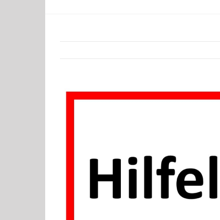
Zeige
grösseres
Bild