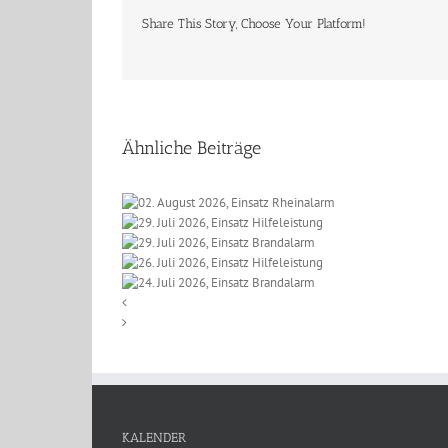
Share This Story, Choose Your Platform!
Ähnliche Beiträge
t 2026, Einsatz
li 2026, Einsatz
einalarm
li 2026, Einsatz
lfeleistung
li 2026, Einsatz
randalarm
li 2026, Einsatz
lfeleistung
randalarm
KALENDER