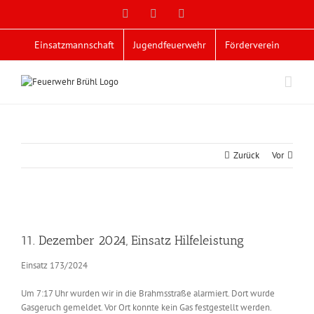
Zum
Facebook
X
YouTube
Inhalt
springen
Einsatzmannschaft
Jugendfeuerwehr
Förderverein
Zurück
Vor
Zeige
grösseres
11. Dezember 2024, Einsatz Hilfeleistung
Bild
Einsatz 173/2024
Um 7:17 Uhr wurden wir in die Brahmsstraße alarmiert. Dort wurde
Gasgeruch gemeldet. Vor Ort konnte kein Gas festgestellt werden.