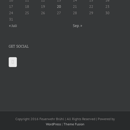
10
11
12
13
14
15
16
17
18
19
20
21
22
23
24
25
26
27
28
29
30
31
« Juli
Sep. »
GET SOCIAL
Copyright 2016 Feuerwehr Brühl | All Rights Reserved | Powered by
WordPress
|
Theme Fusion