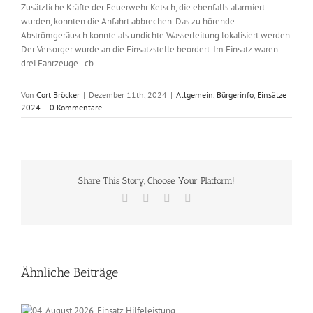
Zusätzliche Kräfte der Feuerwehr Ketsch, die ebenfalls alarmiert
wurden, konnten die Anfahrt abbrechen. Das zu hörende
Abströmgeräusch konnte als undichte Wasserleitung lokalisiert werden.
Der Versorger wurde an die Einsatzstelle beordert. Im Einsatz waren
drei Fahrzeuge. -cb-
Von
Cort Bröcker
|
Dezember 11th, 2024
|
Allgemein
,
Bürgerinfo
,
Einsätze
2024
|
0 Kommentare
Share This Story, Choose Your Platform!
Facebook
X
Vk
E-
Mail
Ähnliche Beiträge