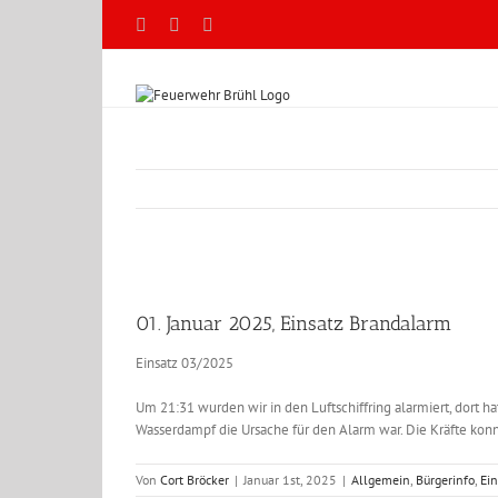
Zum
Facebook
X
YouTube
Inhalt
springen
Zeige
grösseres
01. Januar 2025, Einsatz Brandalarm
Bild
Einsatz 03/2025
Um 21:31 wurden wir in den Luftschiffring alarmiert, dort h
Wasserdampf die Ursache für den Alarm war. Die Kräfte konn
Von
Cort Bröcker
|
Januar 1st, 2025
|
Allgemein
,
Bürgerinfo
,
Ei