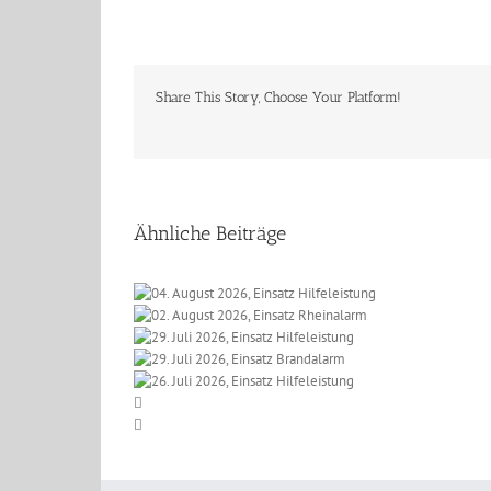
Share This Story, Choose Your Platform!
Ähnliche Beiträge
 2026, Einsatz
t 2026, Einsatz
eleistung
li 2026, Einsatz
einalarm
li 2026, Einsatz
lfeleistung
li 2026, Einsatz
randalarm
lfeleistung