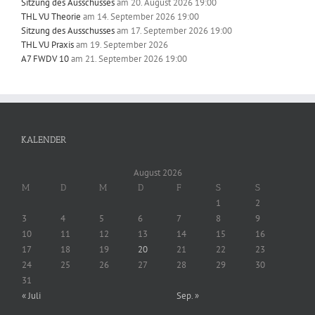
Sitzung des Ausschusses
am 20. August 2026 19:00
THL VU Theorie
am 14. September 2026 19:00
Sitzung des Ausschusses
am 17. September 2026 19:00
THL VU Praxis
am 19. September 2026
A7 FWDV 10
am 21. September 2026 19:00
KALENDER
August 2026
M
D
M
D
F
S
S
1
2
3
4
5
6
7
8
9
10
11
12
13
14
15
16
17
18
19
20
21
22
23
24
25
26
27
28
29
30
31
« Juli
Sep. »