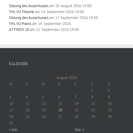
Sitzung des Ausschusses
am 20. August 2026 19:00
THL VU Theorie
am 14. September 2026 19:00
Sitzung des Ausschusses
am 17. September 2026 19:00
THL VU Praxis
am 19. September 2026
A7 FWDV 10
am 21. September 2026 19:00
KALENDER
August 2026
M
D
M
D
F
S
S
1
2
3
4
5
6
7
8
9
10
11
12
13
14
15
16
17
18
19
20
21
22
23
24
25
26
27
28
29
30
31
« Juli
Sep. »