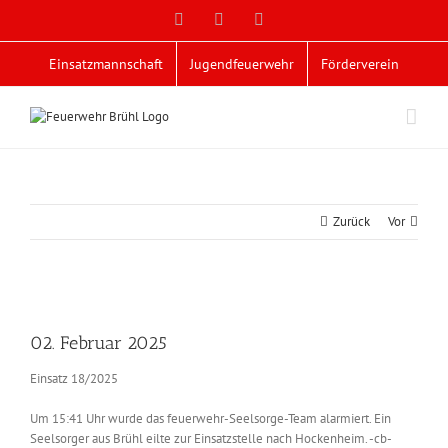
Zum
Facebook
X
YouTube
Inhalt
springen
Einsatzmannschaft
Jugendfeuerwehr
Förderverein
Zurück
Vor
Zeige
grösseres
02. Februar 2025
Bild
Einsatz 18/2025
Um 15:41 Uhr wurde das feuerwehr-Seelsorge-Team alarmiert. Ein
Seelsorger aus Brühl eilte zur Einsatzstelle nach Hockenheim. -cb-