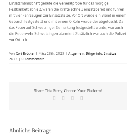
Einsatzmannschaft gerade die Generalprobe für das morgige
Festbankett abhielt, waren die Kräfte schnell einsatzbereit und fuhren
mit vier Fahrzeugen zur Einsatzstelle. Vor Ort wurde ein Brand in einem
Gebüsch festgestellt und mit einem C-Rohr wurde der abgelöscht. Da
das Feuer auf Schwetzinger Gemarkung festgestellt wurde; war auch
die Feuerwehr Schwetzingen alarmiert. Zusätzlich war auch die Polizei
vor Ort. -cb-
Von
Cort Bröcker
|
März 28th, 2025
|
Allgemein
,
Bürgerinfo
,
Einsätze
2025
|
0 Kommentare
Share This Story, Choose Your Platform!
Facebook
X
Vk
E-
Mail
Ähnliche Beiträge