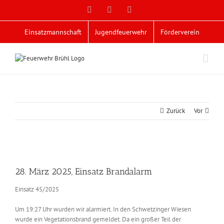
Zum
Facebook
X
YouTube
Inhalt
springen
Einsatzmannschaft
Jugendfeuerwehr
Förderverein
Zurück
Vor
Zeige
grösseres
28. März 2025, Einsatz Brandalarm
Bild
Einsatz 45/2025
Um 19:27 Uhr wurden wir alarmiert. In den Schwetzinger Wiesen
wurde ein Vegetationsbrand gemeldet. Da ein großer Teil der