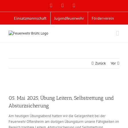
Zum
Facebook
X
YouTube
Inhalt
springen
Einsatzmannschaft
Jugendfeuerwehr
Förderverein
Zurück
Vor
Zeige
grösseres
05. Mai 2025, Übung Leitern, Selbstrettung und
Bild
Absturzsicherung
Am heutigen Übungsabend hatten wir die Gelegenheit bei der
Feuerwehr Oftersheim am dortigen Übungsturm unsere Fähigkeiten im
Bereich tragbare Leitern, Absturzsicherung und Selbstrettung