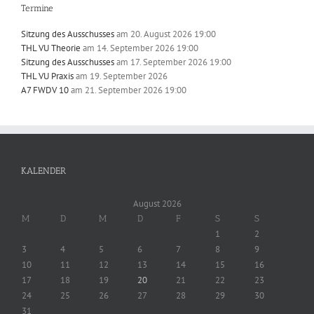
Termine
Sitzung des Ausschusses
am 20. August 2026 19:00
THL VU Theorie
am 14. September 2026 19:00
Sitzung des Ausschusses
am 17. September 2026 19:00
THL VU Praxis
am 19. September 2026
A7 FWDV 10
am 21. September 2026 19:00
KALENDER
August 2026
M
D
M
D
F
S
S
1
2
3
4
5
6
7
8
9
10
11
12
13
14
15
16
17
18
19
20
21
22
23
24
25
26
27
28
29
30
31