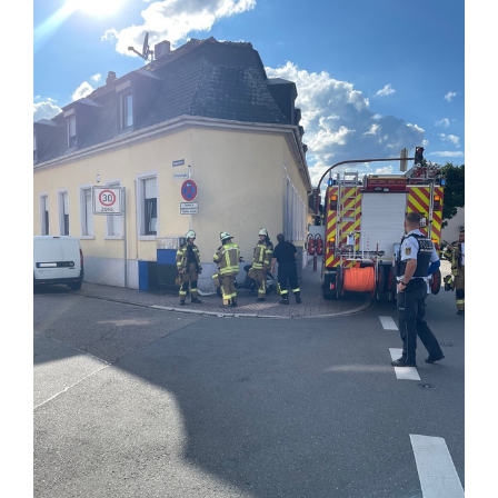
Zeige
grösseres
Bild