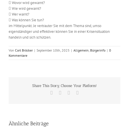
 Wovor wird gewarnt?
 Wie wird gewarnt?
 Wer warnt?
 Was können Sie tun?
im Mittelpunkt. Je vertrauter Sie mit dem Thema sind, umso
eigenständiger und effektiver können Sie in einer Krisensituation
handeln und sich schützen.
Von
Cort Bröcker
|
September 10th, 2025
|
Allgemein
,
Bürgerinfo
|
0
Kommentare
Share This Story, Choose Your Platform!
Facebook
X
Vk
E-
Mail
Ähnliche Beiträge