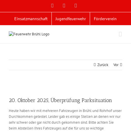
Zum
Facebook
X
YouTube
Inhalt
springen
Einsatzmannschaft
Jugendfeuerwehr
Förderverein
Zurück
Vor
Zeige
grösseres
20. Oktober 2025, Überprüfung Parksituation
Bild
Heute haben wir mit mehreren Fahrzeugen in Brühl und Rohrhof unser
Durchkommen getestet. Leider gab es einige Stellen an denen wir nur
sehr schwer oder gar nicht durch gekommen sind. Bitte achten Sie
beim Abstellen Ihres Fahrzeuges auf die für uns so wichtige