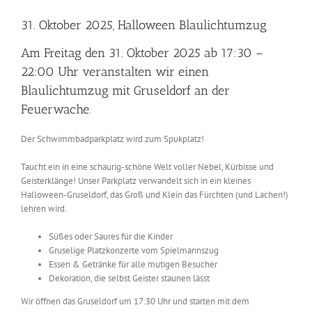
Zeige
grösseres
31. Oktober 2025, Halloween Blaulichtumzug
Bild
Am Freitag den 31. Oktober 2025 ab 17:30 –
22:00 Uhr veranstalten wir einen
Blaulichtumzug mit Gruseldorf an der
Feuerwache.
Der Schwimmbadparkplatz wird zum Spukplatz!
Taucht ein in eine schaurig-schöne Welt voller Nebel, Kürbisse und
Geisterklänge! Unser Parkplatz verwandelt sich in ein kleines
Halloween-Gruseldorf, das Groß und Klein das Fürchten (und Lachen!)
lehren wird.
Süßes oder Saures für die Kinder
Gruselige Platzkonzerte vom Spielmannszug
Essen & Getränke für alle mutigen Besucher
Dekoration, die selbst Geister staunen lässt
Wir öffnen das Gruseldorf um 17:30 Uhr und starten mit dem