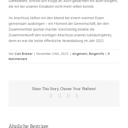
Dankbarkeit“, schloss sich Krupp an. Auch gedachten wir allen Bürgern,
die wir bei unseren Einsätzen nicht mehr retten konnte.
Im Anschluss ließen wir den Abend bei einem warmen Essen
gemeinsam ausklingen – ein Moment der Gemeinschaft, der den
Zusammenhalt spürbar machte. Gleichzeitig bildete die
Zusammenkunft den würdigen Abschluss unseres Jubiläumsjahres,
denn es war die letzte öffentliche Veranstaltung im Jahr 2025.
Von
Cort Bröcker
|
November 24th, 2025
|
Allgemein
,
Bürgerinfo
|
0
Kommentare
Share This Story, Choose Your Platform!
Facebook
X
Vk
E-
Mail
Ähnliche Beiträge