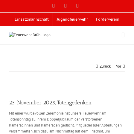
Zum
Facebook
X
YouTube
Inhalt
springen
Einsatzmannschaft
Jugendfeuerwehr
Förderverein
Zurück
Vor
Zeige
grösseres
23. November 2025, Totengedenken
Bild
Mit einer würdevollen Zeremonie hat unsere Feuerwehr am
Totensonntag zu ihrem Doppeljubiläum der verstorbenen
Kameradinnen und Kameraden gedacht. Mitglieder aller Abteilungen
versammelten sich dazu am Nachmittag auf dem Friedhof, um