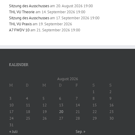
Sitzung des Ausschusses
am 20. August 2026 19:00
THL VU Theorie
am 14. September 2026 19:00
Sitzung des Ausschusses
am 17. September 2026 19:00
THL VU Praxis
am 19. September 2026
A7 FWDV 10
am 21. September 2026 19:00
KALENDER
August 2026
M
D
M
D
F
S
S
1
2
3
4
5
6
7
8
9
10
11
12
13
14
15
16
17
18
19
20
21
22
23
24
25
26
27
28
29
30
31
« Juli
Sep. »