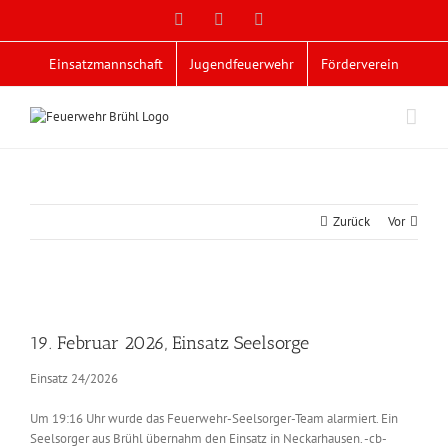
Zum
Facebook
X
YouTube
Inhalt
springen
Einsatzmannschaft
Jugendfeuerwehr
Förderverein
Zurück
Vor
Zeige
grösseres
19. Februar 2026, Einsatz Seelsorge
Bild
Einsatz 24/2026
Um 19:16 Uhr wurde das Feuerwehr-Seelsorger-Team alarmiert. Ein
Seelsorger aus Brühl übernahm den Einsatz in Neckarhausen. -cb-