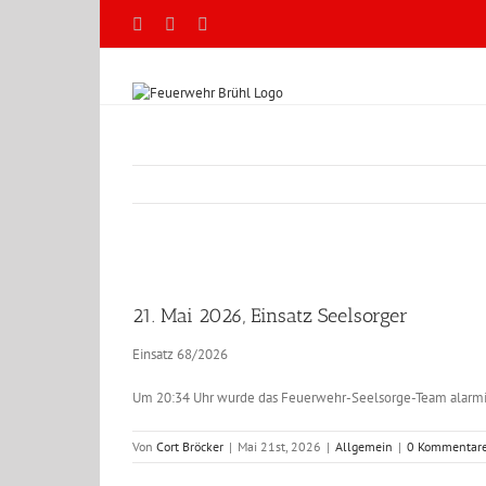
Zum
Facebook
X
YouTube
Inhalt
springen
Zeige
grösseres
21. Mai 2026, Einsatz Seelsorger
Bild
Einsatz 68/2026
Um 20:34 Uhr wurde das Feuerwehr-Seelsorge-Team alarmiert
Von
Cort Bröcker
|
Mai 21st, 2026
|
Allgemein
|
0 Kommentar