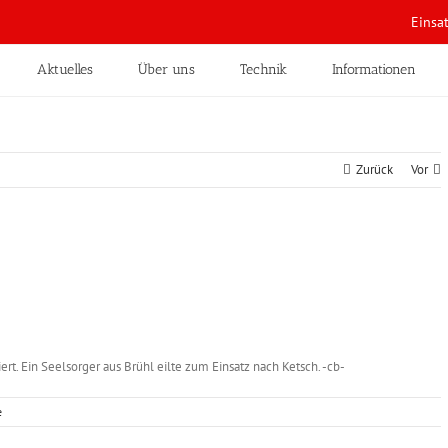
Einsa
Aktuelles
Über uns
Technik
Informationen
Zurück
Vor
. Ein Seelsorger aus Brühl eilte zum Einsatz nach Ketsch. -cb-
e