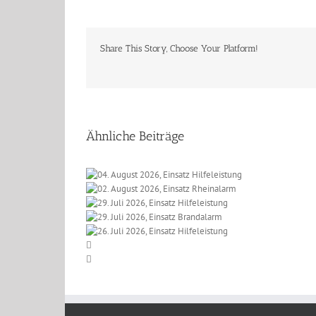
Share This Story, Choose Your Platform!
Ähnliche Beiträge
 2026, Einsatz
t 2026, Einsatz
eleistung
li 2026, Einsatz
einalarm
li 2026, Einsatz
lfeleistung
li 2026, Einsatz
randalarm
lfeleistung