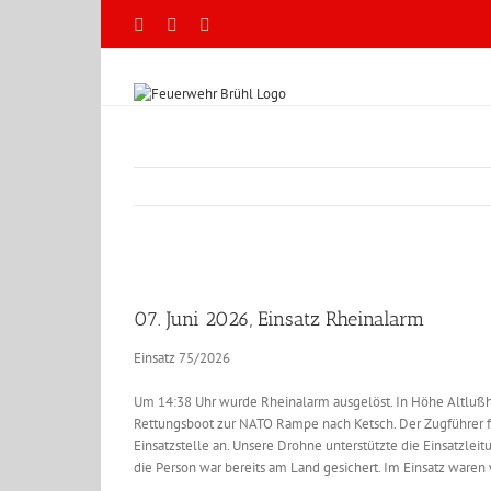
Zum
Facebook
X
YouTube
Inhalt
springen
Zeige
grösseres
07. Juni 2026, Einsatz Rheinalarm
Bild
Einsatz 75/2026
Um 14:38 Uhr wurde Rheinalarm ausgelöst. In Höhe Altluß
Rettungsboot zur NATO Rampe nach Ketsch. Der Zugführer 
Einsatzstelle an. Unsere Drohne unterstützte die Einsatzlei
die Person war bereits am Land gesichert. Im Einsatz waren 