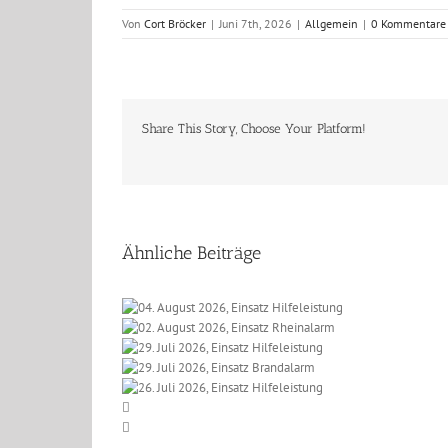
Von
Cort Bröcker
|
Juni 7th, 2026
|
Allgemein
|
0 Kommentare
Share This Story, Choose Your Platform!
Ähnliche Beiträge
 2026, Einsatz
t 2026, Einsatz
eleistung
li 2026, Einsatz
einalarm
li 2026, Einsatz
lfeleistung
li 2026, Einsatz
randalarm
lfeleistung