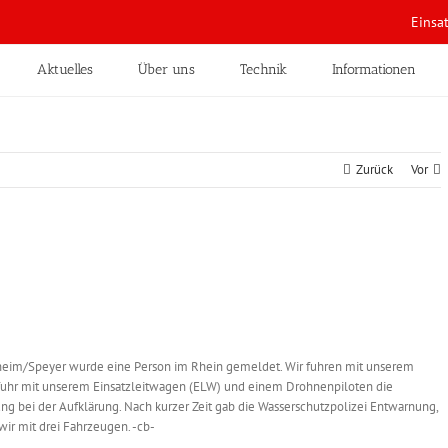
Einsa
Aktuelles
Über uns
Technik
Informationen
Zurück
Vor
heim/Speyer wurde eine Person im Rhein gemeldet. Wir fuhren mit unserem
fuhr mit unserem Einsatzleitwagen (ELW) und einem Drohnenpiloten die
tung bei der Aufklärung. Nach kurzer Zeit gab die Wasserschutzpolizei Entwarnung,
wir mit drei Fahrzeugen. -cb-