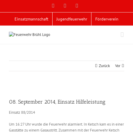
Zum
Facebook
X
YouTube
Inhalt
springen
Einsatzmannschaft
Jugendfeuerwehr
Förderverein
Zurück
Vor
Zeige
grösseres
08. September 2014, Einsatz Hilfeleistung
Bild
Einsatz 88/2014
Um 16:27 Uhr wurde die Feuerwehr alarmiert. In Ketsch kam es in einer
Gasstätte zu einem Gasaustritt. Zusammen mit der Feuerwehr Ketsch