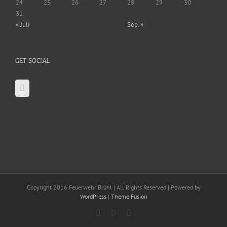
24
25
26
27
28
29
30
31
« Juli
Sep. »
GET SOCIAL
Copyright 2016 Feuerwehr Brühl | All Rights Reserved | Powered by
WordPress
|
Theme Fusion
Facebook
X
YouTube