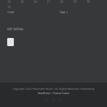
24
25
26
27
28
29
30
31
« Juli
Sep. »
GET SOCIAL
Copyright 2016 Feuerwehr Brühl | All Rights Reserved | Powered by
WordPress
|
Theme Fusion
Facebook
X
YouTube