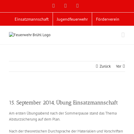
Zum
Facebook
X
YouTube
Inhalt
springen
Einsatzmannschaft
Jugendfeuerwehr
Förderverein
Zurück
Vor
Zeige
grösseres
15. September 2014, Übung Einsatzmannschaft
Bild
Am ersten Übungsabend nach der Sommerpause stand das Thema
Absturzsicherung auf dem Plan.
Nach der theoretischen Durchsprache der Materialien und Vorschriften