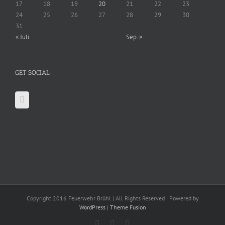
17
18
19
20
21
22
23
24
25
26
27
28
29
30
31
« Juli
Sep. »
GET SOCIAL
Copyright 2016 Feuerwehr Brühl | All Rights Reserved | Powered by
WordPress
|
Theme Fusion
Facebook
X
YouTube