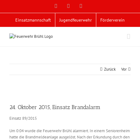
Zum
Facebook
X
YouTube
Inhalt
springen
Einsatzmannschaft
Jugendfeuerwehr
Förderverein
Zurück
Vor
Zeige
grösseres
24. Oktober 2015, Einsatz Brandalarm
Bild
Einsatz 89/2015
Um 0:04 wurde die Feuerwehr Brühl alarmiert. In einem Seniorenheim
hatte die Brandmeldeanlage ausgelöst. Nach der Erkundung durch den