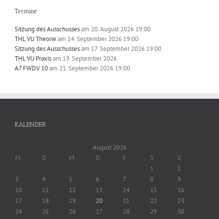
Termine
Sitzung des Ausschusses
am 20. August 2026 19:00
THL VU Theorie
am 14. September 2026 19:00
Sitzung des Ausschusses
am 17. September 2026 19:00
THL VU Praxis
am 19. September 2026
A7 FWDV 10
am 21. September 2026 19:00
KALENDER
August 2026
M
D
M
D
F
S
S
1
2
3
4
5
6
7
8
9
10
11
12
13
14
15
16
17
18
19
20
21
22
23
24
25
26
27
28
29
30