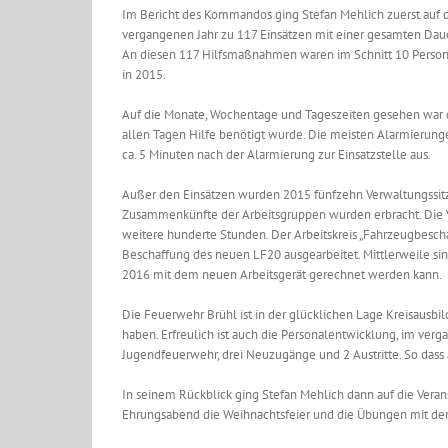
Im Bericht des Kommandos ging Stefan Mehlich zuerst auf di
vergangenen Jahr zu 117 Einsätzen mit einer gesamten Dauer
An diesen 117 Hilfsmaßnahmen waren im Schnitt 10 Persone
in 2015.
Auf die Monate, Wochentage und Tageszeiten gesehen war di
allen Tagen Hilfe benötigt wurde. Die meisten Alarmierunge
ca. 5 Minuten nach der Alarmierung zur Einsatzstelle aus.
Außer den Einsätzen wurden 2015 fünfzehn Verwaltungssit
Zusammenkünfte der Arbeitsgruppen wurden erbracht. Die V
weitere hunderte Stunden. Der Arbeitskreis „Fahrzeugbesch
Beschaffung des neuen LF20 ausgearbeitet. Mittlerweile sind
2016 mit dem neuen Arbeitsgerät gerechnet werden kann.
Die Feuerwehr Brühl ist in der glücklichen Lage Kreisausbi
haben. Erfreulich ist auch die Personalentwicklung, im ver
Jugendfeuerwehr, drei Neuzugänge und 2 Austritte. So dass
In seinem Rückblick ging Stefan Mehlich dann auf die Veran
Ehrungsabend die Weihnachtsfeier und die Übungen mit den