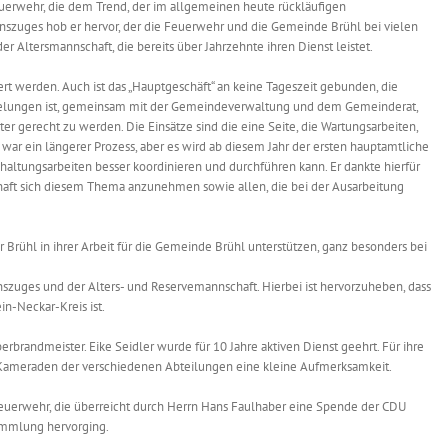
euerwehr, die dem Trend, der im allgemeinen heute rückläufigen
nnszuges hob er hervor, der die Feuerwehr und die Gemeinde Brühl bei vielen
er Altersmannschaft, die bereits über Jahrzehnte ihren Dienst leistet.
t werden. Auch ist das „Hauptgeschäft“ an keine Tageszeit gebunden, die
 es gelungen ist, gemeinsam mit der Gemeindeverwaltung und dem Gemeinderat,
 gerecht zu werden. Die Einsätze sind die eine Seite, die Wartungsarbeiten,
war ein längerer Prozess, aber es wird ab diesem Jahr der ersten hauptamtliche
dhaltungsarbeiten besser koordinieren und durchführen kann. Er dankte hierfür
schaft sich diesem Thema anzunehmen sowie allen, die bei der Ausarbeitung
 Brühl in ihrer Arbeit für die Gemeinde Brühl unterstützen, ganz besonders bei
szuges und der Alters- und Reservemannschaft. Hierbei ist hervorzuheben, dass
n-Neckar-Kreis ist.
randmeister. Eike Seidler wurde für 10 Jahre aktiven Dienst geehrt. Für ihre
 Kameraden der verschiedenen Abteilungen eine kleine Aufmerksamkeit.
euerwehr, die überreicht durch Herrn Hans Faulhaber eine Spende der CDU
sammlung hervorging.