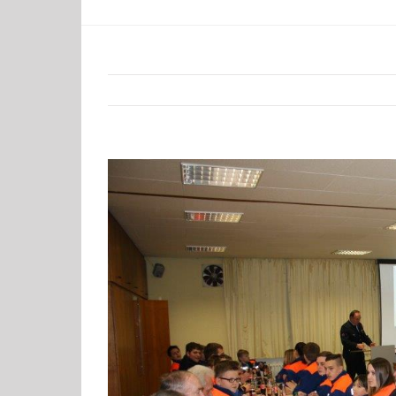
Zeige
grösseres
Bild