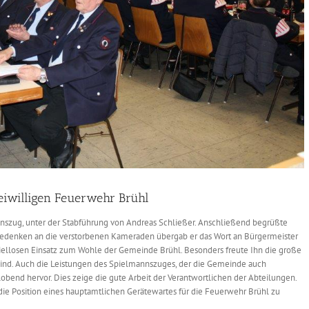
eiwilligen Feuerwehr Brühl
szug, unter der Stabführung von Andreas Schließer. Anschließend begrüßte
enken an die verstorbenen Kameraden übergab er das Wort an Bürgermeister
espiellosen Einsatz zum Wohle der Gemeinde Brühl. Besonders freute Ihn die große
 sind. Auch die Leistungen des Spielmannszuges, der die Gemeinde auch
 lobend hervor. Dies zeige die gute Arbeit der Verantwortlichen der Abteilungen.
t die Position eines hauptamtlichen Gerätewartes für die Feuerwehr Brühl zu