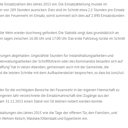
e Einsatzzahlen des Jahres 2015 ein. Die Einsatzabteilung musste im
 von 289 Stunden ausrücken. Dies sind im Schnitt etwa 2,5 Stunden pro Einsatz.
n der Feuerwehr im Einsatz, somit summiert sich dies auf 2.890 Einsatzstunden
e Wehr wieder durchweg gefordert. Die Statistik zeigt dass grundsätzlich an
n lagen zwischen 16.00 Uhr und 17.00 Uhr. Das erste Fahrzeug rückte im Schnitt
zungen abgehalten. Ungezählte Stunden für Instandhaltungsarbeiten und
erwaltungsarbeiten der Schriftführerin oder des Kommandos belaufen sich auf
affung“ hat in vielen Abenden, gemeinsam auch mit der Gemeinde, die
 die letzten Schritte mit dem Aufbauhersteller besprochen, so dass bis Juni/Juli
lder für die wichtigsten Bereiche der Feuerwehr in der eigenen Mannschaft zu
gangenen Jahr verzeichnete die Einsatzmannschaft drei Zugänge aus der
 am 31.12.2015 einen Stand von 58 Aktiven notiert werden konnte.
staltungen des Jahres 2015 wie die Tage der offenen Tür, den Familien-, und
 Wehren Ketsch, Waldsee/Otterstadt und Eppelheim ein.