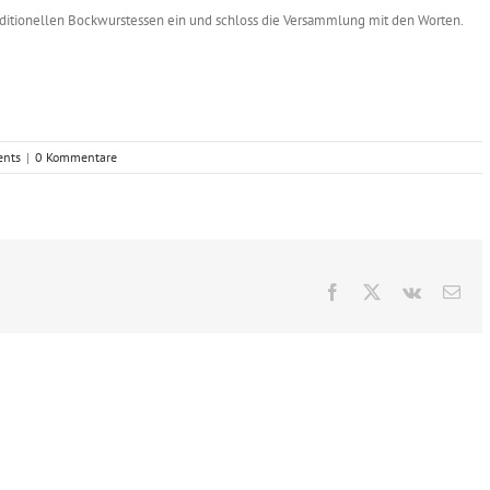
itionellen Bockwurstessen ein und schloss die Versammlung mit den Worten.
ents
|
0 Kommentare
Facebook
X
Vk
E-
Mai