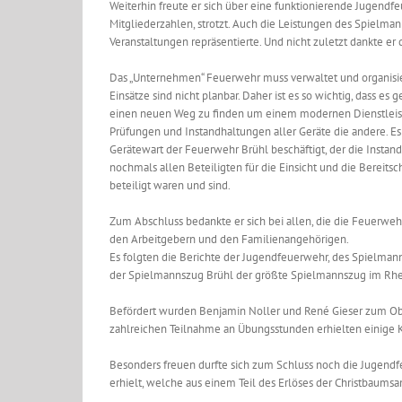
Weiterhin freute er sich über eine funktionierende Jugendf
Mitgliederzahlen, strotzt. Auch die Leistungen des Spielma
Veranstaltungen repräsentierte. Und nicht zuletzt dankte er d
Das „Unternehmen“ Feuerwehr muss verwaltet und organisier
Einsätze sind nicht planbar. Daher ist es so wichtig, dass
einen neuen Weg zu finden um einem modernen Dienstleister
Prüfungen und Instandhaltungen aller Geräte die andere. Es 
Gerätewart der Feuerwehr Brühl beschäftigt, der die Instan
nochmals allen Beteiligten für die Einsicht und die Bereit
beteiligt waren und sind.
Zum Abschluss bedankte er sich bei allen, die die Feuerwehr
den Arbeitgebern und den Familienangehörigen.
Es folgten die Berichte der Jugendfeuerwehr, des Spielmann
der Spielmannszug Brühl der größte Spielmannszug im Rhei
Befördert wurden Benjamin Noller und René Gieser zum Oberb
zahlreichen Teilnahme an Übungsstunden erhielten einige
Besonders freuen durfte sich zum Schluss noch die Jugendf
erhielt, welche aus einem Teil des Erlöses der Christbaum