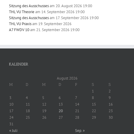
Sitzung des Ausschusses
am 20. August 2026 19:00
THL VU Theorie
am 14. September 2026 19:00
Sitzung des Ausschusses
am 17. September 2026 19:00
THL VU Praxis
am 19. September 2026
A7 FWDV 10
am 21. September 2026 19:00
KALENDER
August 2026
M
D
M
D
F
S
S
1
2
3
4
5
6
7
8
9
10
11
12
13
14
15
16
17
18
19
20
21
22
23
24
25
26
27
28
29
30
31
« Juli
Sep. »