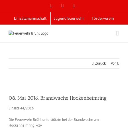
Zum
Facebook
X
YouTube
Inhalt
springen
Einsatzmannschaft
Jugendfeuerwehr
Förderverein
Zurück
Vor
Zeige
grösseres
08. Mai 2016, Brandwache Hockenheimring
Bild
Einsatz 44/2016
Die Feuerwehr Brühl unterstützte bei der Brandwache am
Hockenheimring. -cb-