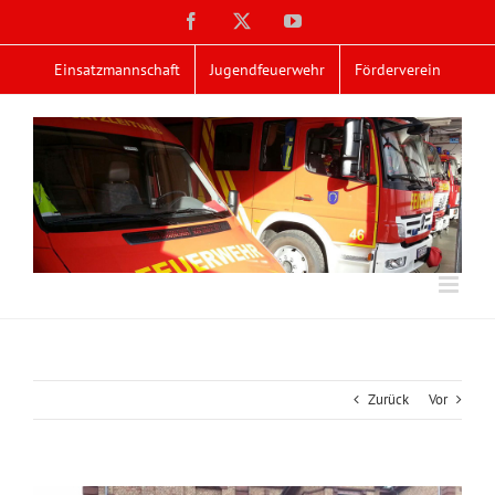
Zum
Facebook
X
YouTube
Inhalt
springen
Einsatzmannschaft
Jugendfeuerwehr
Förderverein
Zurück
Vor