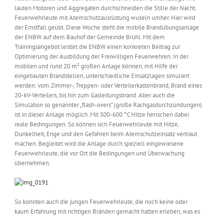
lauten Motoren und Aggregaten durchschneiden die Stille der Nacht.
Feuerwehrleute mit Atemschutzausrüstung wuseln umher. Hier wird
der Ernstfall geübt. Diese Woche steht die mobile Brandübungsanlage
der ENBW auf dem Bauhof der Gemeinde Brühl. Mit dem
Trainingsangebot leistet die ENBW einen konkreten Beitrag zur
Optimierung der Ausbildung der Freiwilligen Feuerwehren. In der
mobilen und rund 20 m² großen Anlage können, mit Hilfe der
eingebauten Brandstellen, unterschiedliche Einsatzlagen simuliert
werden: vom Zimmer-, Treppen- oder Verteilerkastenbrand, Brand eines
20-kV-Verteilers, bis hin zum Gasleitungsbrand. Aber auch die
Simulation so genannter „flash-overs“ (große Rachgasdurchzündungen)
ist in dieser Anlage möglich. Mit 300-600 °C Hitze herrschen dabei
reale Bedingungen. So können sich Feuerwehrleute mit Hitze,
Dunkelheit, Enge und den Gefahren beim Atemschutzeinsatz vertraut
machen. Begleitet wird die Anlage durch speziell eingewiesene
Feuerwehrleute, die vor Ort die Bedingungen und Überwachung
übernehmen.
So konnten auch die jungen Feuerwehrleute, die noch keine oder
kaum Erfahrung mit richtigen Bränden gemacht hatten erleben, was es