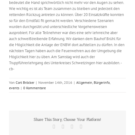
bedeutet die Hand sprichwörtlich nicht mehr vor den Augen zu sehen.
Wie wichtig es ist als Team zusammen zu bleiben und jederzeit den
rettenden Rückzug antreten zu können. Über 20 Einsatzkräfte konnten
so für den Ernstfall fit gemacht werden. Verschiedene Szenarien
wurden durchgeübt und unterschiedliche Vorgehensweisen
ausprobiert. Für alle Teilnehmer war dies eine sehr lehrreiche aber
auch schweißtreibende Erfahrung. Wir danken dem Bauhof Brühl für
die Möglichkeit die Anlage der ENBW dort aufstellen zu dürfen. In den
nächsten Tagen haben auch die Feuerwehren aus der Umgebung die
Möglichkeit hier zu üben. Am Samstag wird auch der
Truppführerlehrgang des Unterkreises Schwetzingen hier ausbilden. -
cb-
Von
Cort Bröcker
|
November 14th, 2016
|
Allgemein
,
Bürgerinfo
,
events
|
0 Kommentare
Share This Story, Choose Your Platform!
Facebook
X
Vk
E-
Mail