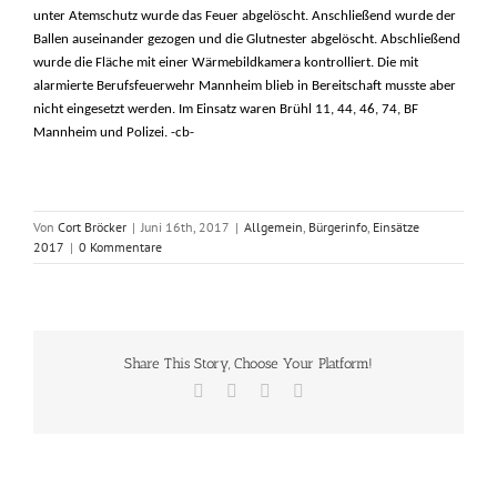
unter Atemschutz wurde das Feuer abgelöscht. Anschließend wurde der
Ballen auseinander gezogen und die Glutnester abgelöscht. Abschließend
wurde die Fläche mit einer Wärmebildkamera kontrolliert. Die mit
alarmierte Berufsfeuerwehr Mannheim blieb in Bereitschaft musste aber
nicht eingesetzt werden. Im Einsatz waren Brühl 11, 44, 46, 74, BF
Mannheim und Polizei. -cb-
Von
Cort Bröcker
|
Juni 16th, 2017
|
Allgemein
,
Bürgerinfo
,
Einsätze
2017
|
0 Kommentare
Share This Story, Choose Your Platform!
Facebook
X
Vk
E-
Mail