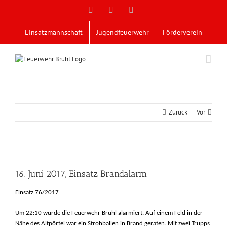
Zum
Facebook
X
YouTube
Inhalt
springen
Einsatzmannschaft
Jugendfeuerwehr
Förderverein
Zurück
Vor
Zeige
grösseres
16. Juni 2017, Einsatz Brandalarm
Bild
Einsatz 76/2017
Um 22:10 wurde die Feuerwehr Brühl alarmiert. Auf einem Feld in der
Nähe des Altpörtel war ein Strohballen in Brand geraten. Mit zwei Trupps