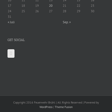
10
11
12
13
14
15
16
17
18
19
20
21
22
23
24
25
26
27
28
29
30
31
« Juli
Sep. »
GET SOCIAL
Copyright 2016 Feuerwehr Brühl | All Rights Reserved | Powered by
WordPress
|
Theme Fusion