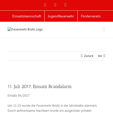
Zum
Facebook
X
YouTube
Inhalt
springen
Einsatzmannschaft
Jugendfeuerwehr
Förderverein
Zurück
Vor
Zeige
grösseres
11. Juli 2017, Einsatz Brandalarm
Bild
Einsatz 86/2017
Um 11:10 wurde die Feuerwehr Brühl in die Jahnstraße alarmiert.
Durch aufmerksame Nachbarn wurde ein ausgelöster privater