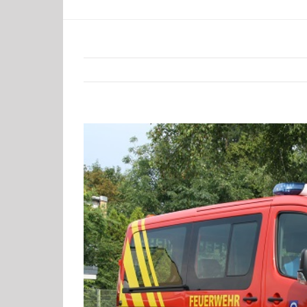
Zeige
grösseres
Bild