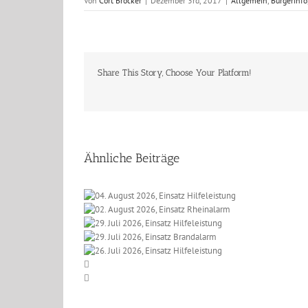
Von
Cort Bröcker
|
Dezember 3rd, 2017
|
Allgemein
,
Bürgerinfo
Share This Story, Choose Your Platform!
Ähnliche Beiträge
 2026, Einsatz
t 2026, Einsatz
eleistung
li 2026, Einsatz
einalarm
li 2026, Einsatz
lfeleistung
li 2026, Einsatz
randalarm
lfeleistung