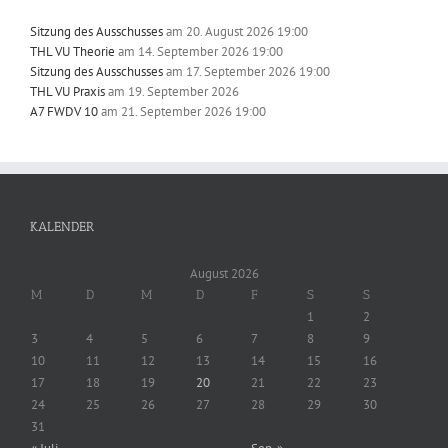
Sitzung des Ausschusses
am 20. August 2026 19:00
THL VU Theorie
am 14. September 2026 19:00
Sitzung des Ausschusses
am 17. September 2026 19:00
THL VU Praxis
am 19. September 2026
A7 FWDV 10
am 21. September 2026 19:00
KALENDER
August 2026
M
D
M
D
F
S
S
1
2
3
4
5
6
7
8
9
10
11
12
13
14
15
16
17
18
19
20
21
22
23
24
25
26
27
28
29
30
31