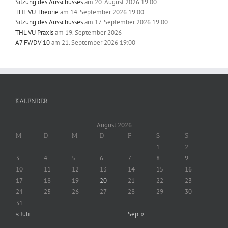
Sitzung des Ausschusses
am 20. August 2026 19:00
THL VU Theorie
am 14. September 2026 19:00
Sitzung des Ausschusses
am 17. September 2026 19:00
THL VU Praxis
am 19. September 2026
A7 FWDV 10
am 21. September 2026 19:00
KALENDER
August 2026
M
D
M
D
F
S
S
1
2
3
4
5
6
7
8
9
10
11
12
13
14
15
16
17
18
19
20
21
22
23
24
25
26
27
28
29
30
31
« Juli
Sep. »