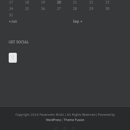
17
18
19
20
21
22
23
24
25
26
27
28
29
30
31
« Juli
Sep. »
GET SOCIAL
Copyright 2016 Feuerwehr Brühl | All Rights Reserved | Powered by
WordPress
|
Theme Fusion
Facebook
X
YouTube