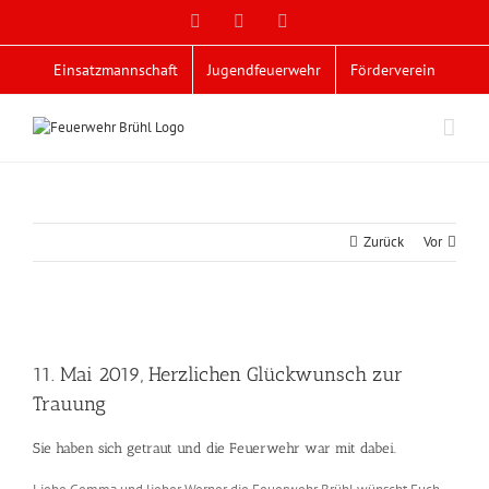
Zum
Facebook
X
YouTube
Inhalt
springen
Einsatzmannschaft
Jugendfeuerwehr
Förderverein
Zurück
Vor
Zeige
grösseres
11. Mai 2019, Herzlichen Glückwunsch zur
Bild
Trauung
Sie haben sich getraut und die Feuerwehr war mit dabei.