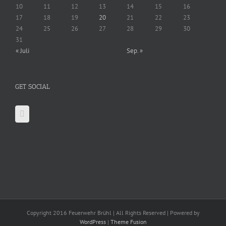
10
11
12
13
14
15
16
17
18
19
20
21
22
23
24
25
26
27
28
29
30
31
« Juli
Sep. »
GET SOCIAL
Copyright 2016 Feuerwehr Brühl | All Rights Reserved | Powered by
WordPress
|
Theme Fusion