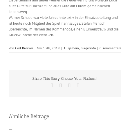
Liebe Gemma und lieber Werner die Feuerwehr Brühl wünscht Euch
alles Gute zur Hochzeit und alles Gute auf Eurem gemeinsamen
Lebensweg.
Werner Schade war viele Jahrzehnte aktiv in der Einsatzabteilung und
ist heute noch Mitglied des Spielmannszuges. Stefan Mehlich
überreichte, im Namen des Kommandos, einen Blumenstrauß und die
Glückwünsche der Wehr. -cb-
Von
Cort Bröcker
|
Mai 13th, 2019
|
Allgemein
,
Bürgerinfo
|
0 Kommentare
Share This Story, Choose Your Platform!
Facebook
X
Vk
E-
Mail
Ähnliche Beiträge