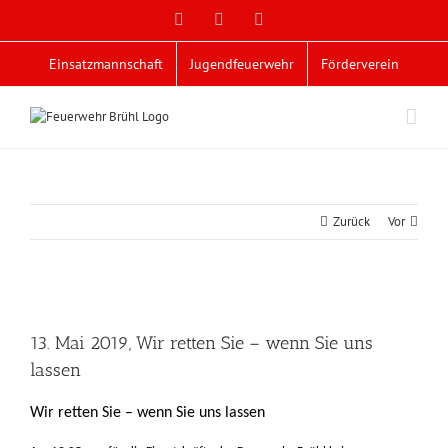
Zum
Facebook
X
YouTube
Inhalt
springen
Einsatzmannschaft
Jugendfeuerwehr
Förderverein
Zurück
Vor
Zeige
grösseres
13. Mai 2019, Wir retten Sie – wenn Sie uns
Bild
lassen
Wir retten Sie – wenn Sie uns lassen