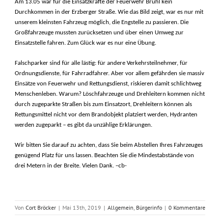
Am 13.05 war für die Einsatzkräfte der Feuerwehr Brühl kein
Durchkommen in der Erzberger Straße. Wie das Bild zeigt, war es nur mit
unserem kleinsten Fahrzeug möglich, die Engstelle zu passieren. Die
Großfahrzeuge mussten zurücksetzen und über einen Umweg zur
Einsatzstelle fahren. Zum Glück war es nur eine Übung.
Falschparker sind für alle lästig: für andere Verkehrsteilnehmer, für
Ordnungsdienste, für Fahrradfahrer. Aber vor allem gefährden sie massiv
Einsätze von Feuerwehr und Rettungsdienst, riskieren damit schlichtweg
Menschenleben. Warum? Löschfahrzeuge und Drehleitern kommen nicht
durch zugeparkte Straßen bis zum Einsatzort, Drehleitern können als
Rettungsmittel nicht vor dem Brandobjekt platziert werden, Hydranten
werden zugeparkt – es gibt da unzählige Erklärungen.
Wir bitten Sie darauf zu achten, dass Sie beim Abstellen Ihres Fahrzeuges
genügend Platz für uns lassen. Beachten Sie die Mindestabstände von
drei Metern in der Breite. Vielen Dank. –cb-
Von
Cort Bröcker
|
Mai 13th, 2019
|
Allgemein
,
Bürgerinfo
|
0 Kommentare