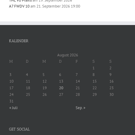
THL VU Praxis
am 19. September 2026
A7 FWDV 10
am 21. September 2026 19:00
KALENDER
August 2026
M
D
M
D
F
S
S
1
2
3
4
5
6
7
8
9
10
11
12
13
14
15
16
17
18
19
20
21
22
23
24
25
26
27
28
29
30
31
« Juli
Sep. »
GET SOCIAL