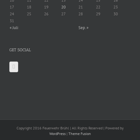
10
11
12
13
14
15
16
17
18
19
20
21
22
23
24
25
26
27
28
29
30
31
« Juli
Sep. »
GET SOCIAL
Copyright 2016 Feuerwehr Brühl | All Rights Reserved | Powered by
WordPress
|
Theme Fusion