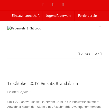
Zum
Facebook
X
YouTube
Inhalt
springen
Einsatzmannschaft
Jugendfeuerwehr
Förderverein
Zurück
Vor
Zeige
grösseres
15. Oktober 2019, Einsatz Brandalarm
Bild
Einsatz 136/2019
Um 13:26 Uhr wurde die Feuerwehr Brühl in die Jahnstraße alarmiert.
Anwohner hatten den Alarm eines Rauchmelders wahrgenommen und