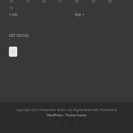
24
25
26
27
28
29
30
31
« Juli
Sep. »
GET SOCIAL
Copyright 2016 Feuerwehr Brühl | All Rights Reserved | Powered by
WordPress
|
Theme Fusion
Facebook
X
YouTube