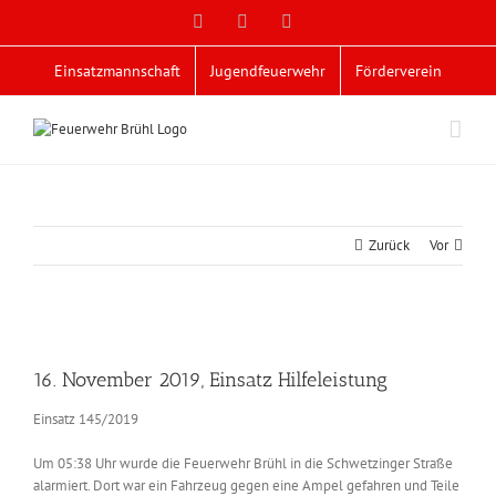
Zum
Facebook
X
YouTube
Inhalt
springen
Einsatzmannschaft
Jugendfeuerwehr
Förderverein
Zurück
Vor
Zeige
grösseres
16. November 2019, Einsatz Hilfeleistung
Bild
Einsatz 145/2019
Um 05:38 Uhr wurde die Feuerwehr Brühl in die Schwetzinger Straße
alarmiert. Dort war ein Fahrzeug gegen eine Ampel gefahren und Teile