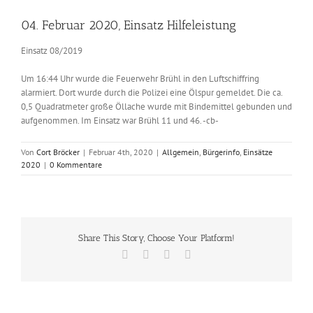
Zeige
grösseres
04. Februar 2020, Einsatz Hilfeleistung
Bild
Einsatz 08/2019
Um 16:44 Uhr wurde die Feuerwehr Brühl in den Luftschiffring
alarmiert. Dort wurde durch die Polizei eine Ölspur gemeldet. Die ca.
0,5 Quadratmeter große Öllache wurde mit Bindemittel gebunden und
aufgenommen. Im Einsatz war Brühl 11 und 46. -cb-
Von
Cort Bröcker
|
Februar 4th, 2020
|
Allgemein
,
Bürgerinfo
,
Einsätze
2020
|
0 Kommentare
Share This Story, Choose Your Platform!
Facebook
X
Vk
E-
Mail