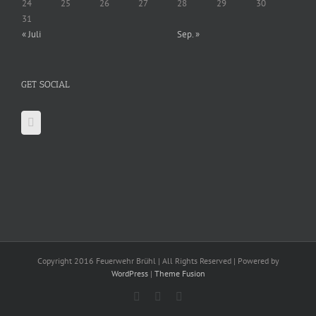
24
25
26
27
28
29
30
31
« Juli
Sep. »
GET SOCIAL
Copyright 2016 Feuerwehr Brühl | All Rights Reserved | Powered by
WordPress
|
Theme Fusion
Facebook
X
YouTube