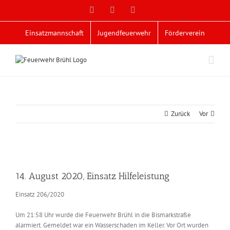
Zum
Facebook
X
YouTube
Inhalt
springen
Einsatzmannschaft
Jugendfeuerwehr
Förderverein
Zurück
Vor
Zeige
grösseres
14. August 2020, Einsatz Hilfeleistung
Bild
Einsatz 206/2020
Um 21:58 Uhr wurde die Feuerwehr Brühl in die Bismarkstraße
alarmiert. Gemeldet war ein Wasserschaden im Keller. Vor Ort wurden