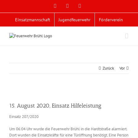
Zum
Facebook
X
YouTube
Inhalt
springen
Einsatzmannschaft
Jugendfeuerwehr
Förderverein
Zurück
Vor
Zeige
grösseres
15. August 2020, Einsatz Hilfeleistung
Bild
Einsatz 207/2020
Um 06:04 Uhr wurde die Feuerwehr Brühl in die Hardtstraße alarmiert.
Dort wurden die Einsatzkräfte für eine Türöffnung benötigt. Eine Person