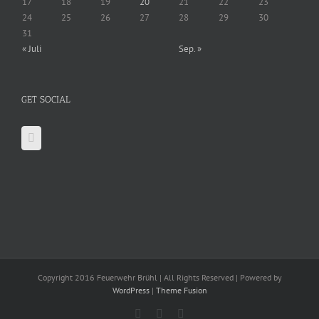
17
18
19
20
21
22
23
24
25
26
27
28
29
30
31
« Juli
Sep. »
GET SOCIAL
Copyright 2016 Feuerwehr Brühl | All Rights Reserved | Powered by
WordPress
|
Theme Fusion
Facebook
X
YouTube