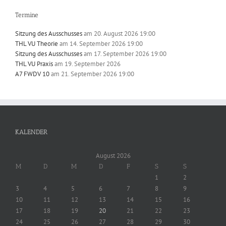
Termine
Sitzung des Ausschusses
am 20. August 2026 19:00
THL VU Theorie
am 14. September 2026 19:00
Sitzung des Ausschusses
am 17. September 2026 19:00
THL VU Praxis
am 19. September 2026
A7 FWDV 10
am 21. September 2026 19:00
KALENDER
August 2026
M
D
M
D
F
S
S
1
2
3
4
5
6
7
8
9
10
11
12
13
14
15
16
17
18
19
20
21
22
23
24
25
26
27
28
29
30