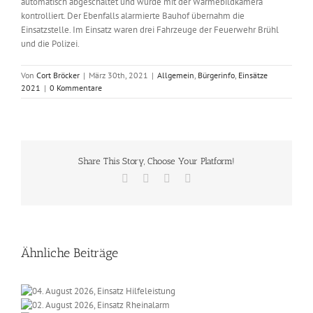
automatisch abgeschaltet und wurde mit der Wärmebildkamera
kontrolliert. Der Ebenfalls alarmierte Bauhof übernahm die
Einsatzstelle. Im Einsatz waren drei Fahrzeuge der Feuerwehr Brühl
und die Polizei.
Von
Cort Bröcker
|
März 30th, 2021
|
Allgemein
,
Bürgerinfo
,
Einsätze
2021
|
0 Kommentare
Share This Story, Choose Your Platform!
Facebook
X
Vk
E-
Mail
Ähnliche Beiträge