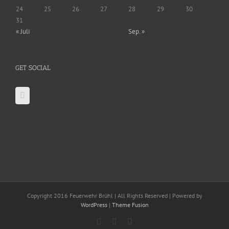
24
25
26
27
28
29
30
31
« Juli
Sep. »
GET SOCIAL
Copyright 2016 Feuerwehr Brühl | All Rights Reserved | Powered by
WordPress
|
Theme Fusion
Facebook
X
YouTube