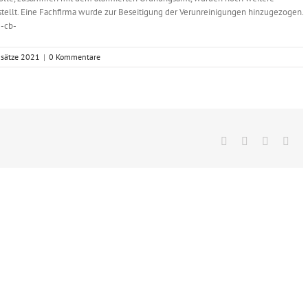
tellt. Eine Fachfirma wurde zur Beseitigung der Verunreinigungen hinzugezogen.
 -cb-
nsätze 2021
|
0 Kommentare
Facebook
X
Vk
E-
Mai