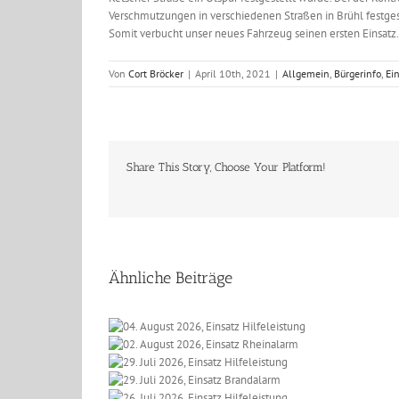
Verschmutzungen in verschiedenen Straßen in Brühl festges
Somit verbucht unser neues Fahrzeug seinen ersten Einsatz.
Von
Cort Bröcker
|
April 10th, 2021
|
Allgemein
,
Bürgerinfo
,
Ei
Share This Story, Choose Your Platform!
Ähnliche Beiträge
 2026, Einsatz
t 2026, Einsatz
eleistung
li 2026, Einsatz
einalarm
li 2026, Einsatz
lfeleistung