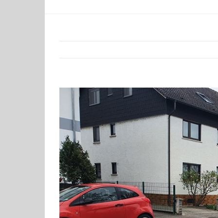
Zeige
grösseres
Bild