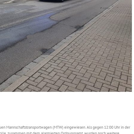
euen Mannschaftstransportwagen (MTW) eingewiesen. Als gegen 12:00 Uhr in der
ntrolle, zusammen mit dem alarmierten Ordnungsamt, wurden noch weitere