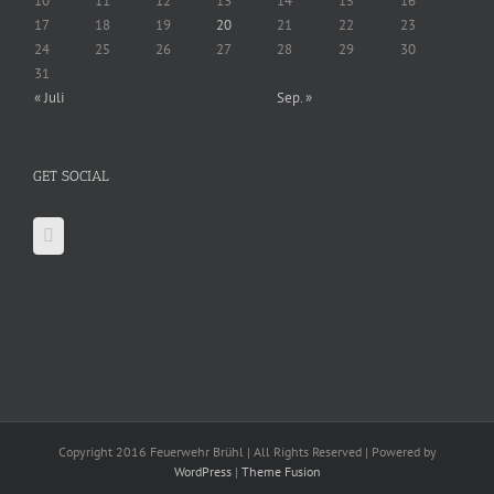
10
11
12
13
14
15
16
17
18
19
20
21
22
23
24
25
26
27
28
29
30
31
« Juli
Sep. »
GET SOCIAL
Copyright 2016 Feuerwehr Brühl | All Rights Reserved | Powered by
WordPress
|
Theme Fusion