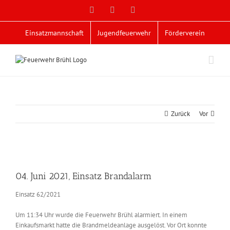
Zum
Facebook
X
YouTube
Inhalt
springen
Einsatzmannschaft
Jugendfeuerwehr
Förderverein
Zurück
Vor
Zeige
grösseres
04. Juni 2021, Einsatz Brandalarm
Bild
Einsatz 62/2021
Um 11:34 Uhr wurde die Feuerwehr Brühl alarmiert. In einem
Einkaufsmarkt hatte die Brandmeldeanlage ausgelöst. Vor Ort konnte