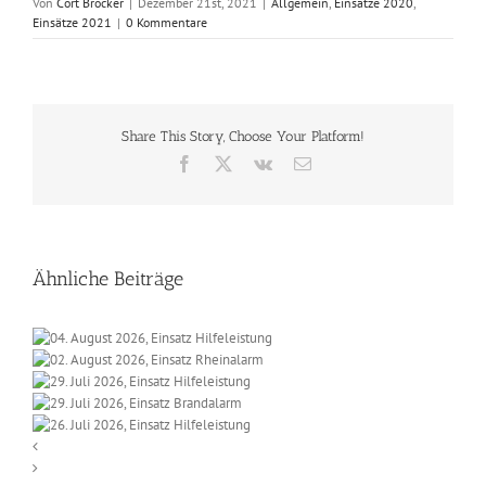
Von
Cort Bröcker
|
Dezember 21st, 2021
|
Allgemein
,
Einsätze 2020
,
Einsätze 2021
|
0 Kommentare
Share This Story, Choose Your Platform!
Facebook
X
Vk
E-
Mail
Ähnliche Beiträge