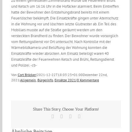
Zu einem gemeldeten Zimmerbrand wurde die Feuerwehr Brühl
und Ketsch um 16:16 Uhr in die Hofäcker alarmiert. Beim Eintreffen
hatte der Bewohner den Entstehungsbrand bereits mit einem
Feuerlöscher bekämpft. Die Einsatzkräfte gingen unter Atemschutz
in die Wohnung vor und löschten letzte Glutnester ab. Ein Teil des
Mobiliars musste auf die Straße geräumt werden um den
versteckten Brandherd zu finden. Der Bewohner wurde vorsorglich
vom Rettungsdienst vor Ort untersucht. Nach Kontrolle mit der
Wärmebildkamera und Belüftung der Wohnung konnten die
Einsatzkräfte wieder abrücken. Am Einsatz beteiligt waren 40
Einsatzkräfte der Feuerwehren Ketsch und Brühl, Rettungsdienst
und Polizei. -cb-
Von
Cort Bröcker
|
2021-12-22T18:03:23+01:00
Dezember 22nd,
2021
|
Allgemein
,
Bürgerinfo
,
Einsätze 2021
|
0 Kommentare
Share This Story, Choose Your Platform!
Facebook
X
Vk
E-
Mail
Ähnliche Beiträge