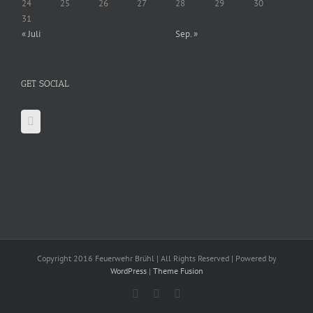
24
25
26
27
28
29
30
31
« Juli
Sep. »
GET SOCIAL
Copyright 2016 Feuerwehr Brühl | All Rights Reserved | Powered by
WordPress
|
Theme Fusion
Facebook
X
YouTube