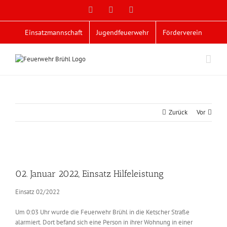
Zum
Facebook
X
YouTube
Inhalt
springen
Einsatzmannschaft
Jugendfeuerwehr
Förderverein
Zurück
Vor
Zeige
grösseres
02. Januar 2022, Einsatz Hilfeleistung
Bild
Einsatz 02/2022
Um 0:03 Uhr wurde die Feuerwehr Brühl in die Ketscher Straße
alarmiert. Dort befand sich eine Person in ihrer Wohnung in einer