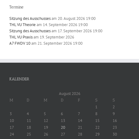
Termine
Sitzung des Ausschusses
am 20. August 2026 19:00
THL VU Theorie
am 14. September 2026 19:00
Sitzung des Ausschusses
am 17. September 2026 19:00
THL VU Praxis
am 19. September 2026
A7 FWDV 10
am 21. September 2026 19:00
KALENDER
August 2026
M
D
M
D
F
S
S
1
2
3
4
5
6
7
8
9
10
11
12
13
14
15
16
17
18
19
20
21
22
23
24
25
26
27
28
29
30