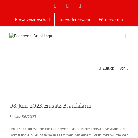
Zum
Facebook
X
YouTube
Inhalt
springen
Einsatzmannschaft
Jugendfeuerwehr
Förderverein
Zurück
Vor
Zeige
grösseres
08. Juni 2023, Einsatz Brandalarm
Bild
Einsatz 56/2023
Um 17:30 Uhr wurde die Feuerwehr Brühl in die Lönsstraße alarmiert.
Dort stand ein Grünfläche in Flammen. Mit einem Strahlrohr wurde der